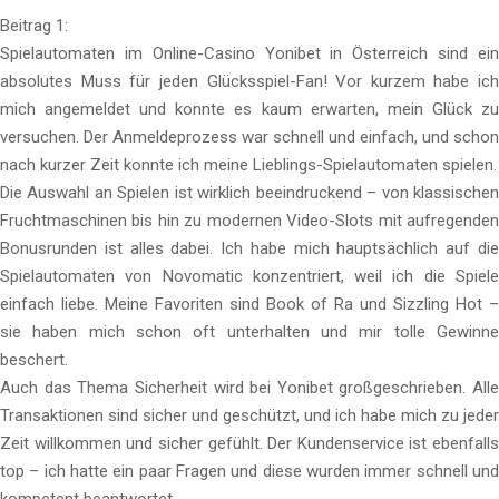
Beitrag 1:
Spielautomaten im Online-Casino Yonibet in Österreich sind ein
absolutes Muss für jeden Glücksspiel-Fan! Vor kurzem habe ich
mich angemeldet und konnte es kaum erwarten, mein Glück zu
versuchen. Der Anmeldeprozess war schnell und einfach, und schon
nach kurzer Zeit konnte ich meine Lieblings-Spielautomaten spielen.
Die Auswahl an Spielen ist wirklich beeindruckend – von klassischen
Fruchtmaschinen bis hin zu modernen Video-Slots mit aufregenden
Bonusrunden ist alles dabei. Ich habe mich hauptsächlich auf die
Spielautomaten von Novomatic konzentriert, weil ich die Spiele
einfach liebe. Meine Favoriten sind Book of Ra und Sizzling Hot –
sie haben mich schon oft unterhalten und mir tolle Gewinne
beschert.
Auch das Thema Sicherheit wird bei Yonibet großgeschrieben. Alle
Transaktionen sind sicher und geschützt, und ich habe mich zu jeder
Zeit willkommen und sicher gefühlt. Der Kundenservice ist ebenfalls
top – ich hatte ein paar Fragen und diese wurden immer schnell und
kompetent beantwortet.