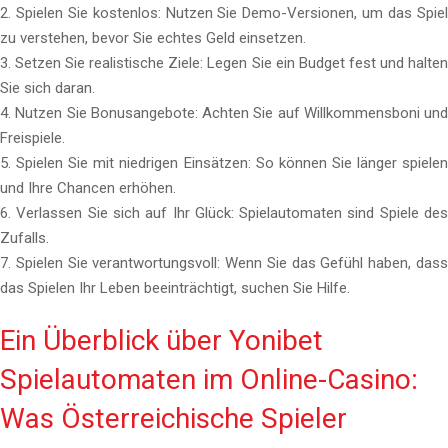
2. Spielen Sie kostenlos: Nutzen Sie Demo-Versionen, um das Spiel
zu verstehen, bevor Sie echtes Geld einsetzen.
3. Setzen Sie realistische Ziele: Legen Sie ein Budget fest und halten
Sie sich daran.
4. Nutzen Sie Bonusangebote: Achten Sie auf Willkommensboni und
Freispiele.
5. Spielen Sie mit niedrigen Einsätzen: So können Sie länger spielen
und Ihre Chancen erhöhen.
6. Verlassen Sie sich auf Ihr Glück: Spielautomaten sind Spiele des
Zufalls.
7. Spielen Sie verantwortungsvoll: Wenn Sie das Gefühl haben, dass
das Spielen Ihr Leben beeinträchtigt, suchen Sie Hilfe.
Ein Überblick über Yonibet
Spielautomaten im Online-Casino:
Was Österreichische Spieler