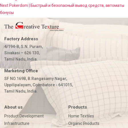
navigation
Next
Next
Pokerdom | Быстрый и безопасный вывод средств, автоматы
post:
бонусы
Factory Address
4/194-B, S.N. Puram,
Sivakasi – 626 130,
Tamil Nadu, India.
Marketing Office
SF NO.169B, B.Rangasamy Nagar,
Uppilipalayam, Coimbatore - 641015,
Tamil Nadu, India.
About us
Products
Product Development
Home Textiles
Infrastructure
Organic Products