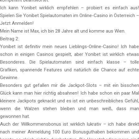
Ich kann Yonibet wirklich empfehlen – probiert es einfach aus!
Spielen Sie Yonibet Spielautomaten im Online-Casino in Österreich –
Jetzt Anmelden!
Mein Name ist Max, ich bin 28 Jahre alt und komme aus Wien.
Beitrag 2:
Yonibet ist definitiv mein neues Lieblings-Online-Casino! Ich habe
schon in einigen Casinos gespielt, aber Yonibet ist wirklich etwas
Besonderes. Die Spielautomaten sind einfach klasse – tolle
Grafiken, spannende Features und natürlich die Chance auf echte
Gewinne.
Besonders gut gefallen mir die Jackpot-Slots – mit ein bisschen
Glück kann man hier richtig absahnen! Ich habe schon ein paar Mal
kleinere Jackpots geknackt und es ist ein unbeschreibliches Gefühl,
wenn die Walzen stehen bleiben und man weiß, dass man
gewonnen hat.
Auch der Willkommensbonus ist wirklich lukrativ – ich habe direkt
nach meiner Anmeldung 100 Euro Bonusguthaben bekommen und