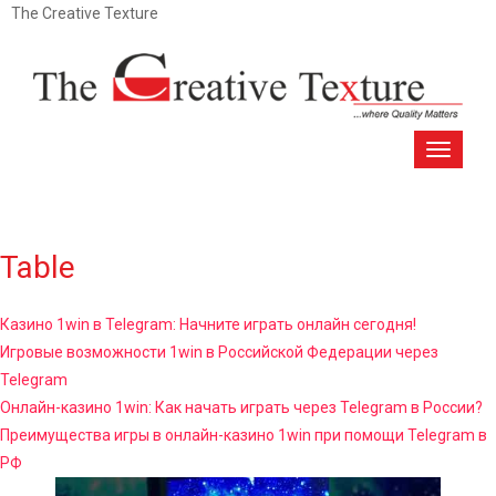
e Creative Texture
Table
Казино 1win в Telegram: Начните играть онлайн сегодня!
Игровые возможности 1win в Российской Федерации через
Telegram
Онлайн-казино 1win: Как начать играть через Telegram в России?
Преимущества игры в онлайн-казино 1win при помощи Telegram в
РФ