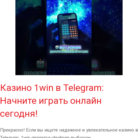
Казино 1win в Telegram:
Начните играть онлайн
сегодня!
Прекрасно! Если вы ищете надежное и увлекательное казино в
Telegram, 1win является idealnym выбором.