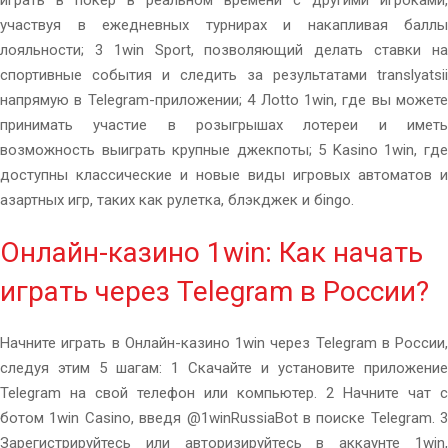
участвуя в ежедневных турнирах и накапливая баллы
лояльности; 3 1win Sport, позволяющий делать ставки на
спортивные события и следить за результатами translyatsii
напрямую в Telegram-приложении; 4 Лotto 1win, где вы можете
принимать участие в розыгрышах лотереи и иметь
возможность выиграть крупные джекпоты; 5 Kasino 1win, где
доступны классические и новые виды игровых автоматов и
азартных игр, таких как рулетка, блэкджек и бingo.
Онлайн-казино 1win: Как начать
играть через Telegram в России?
Начните играть в Онлайн-казино 1win через Telegram в России,
следуя этим 5 шагам: 1 Скачайте и установите приложение
Telegram на свой телефон или компьютер. 2 Начните чат с
ботом 1win Casino, введя @1winRussiaBot в поиске Telegram. 3
Зарегистрируйтесь или авторизируйтесь в аккаунте 1win,