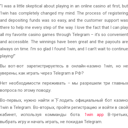
“I was a little skeptical about playing in an online casino at first, but
1win has completely changed my mind. The process of registering
and depositing funds was so easy, and the customer support was
there to help me every step of the way. I love the fact that I can play
all my favorite casino games through Telegram – it’s so convenient
and accessible. The winnings have been great and the payouts are
always on time. I’m so glad I found 1win, and I can’t wait to continue
playing!”
Вы вот-вот зарегистрируетесь в онлайн-казино 1win, но не
уверены, как играть через Telegram в РФ?
Нет необходимости переживать – мы разрешили три главных
вопроса по этому поводу.
Во-первых, нужно найти и下лодить официальный бот казино
1win в Telegram. Во-вторых, пройти регистрацию и войти в свой
кабинет, используя комманды бота.
1win app
В-третьих
выбрать игру и начать играть, не покидая Telegram.