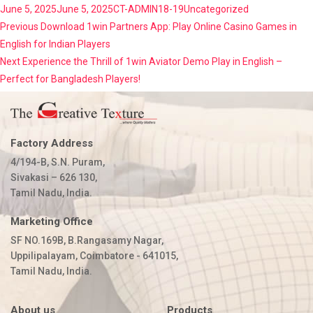
Posted
Author
Categories
June 5, 2025
June 5, 2025
CT-ADMIN18-19
Uncategorized
Post
on
Previous
Previous
Download 1win Partners App: Play Online Casino Games in
post:
English for Indian Players
navigation
Next
Next
Experience the Thrill of 1win Aviator Demo Play in English –
post:
Perfect for Bangladesh Players!
Factory Address
4/194-B, S.N. Puram,
Sivakasi – 626 130,
Tamil Nadu, India.
Marketing Office
SF NO.169B, B.Rangasamy Nagar,
Uppilipalayam, Coimbatore - 641015,
Tamil Nadu, India.
About us
Products