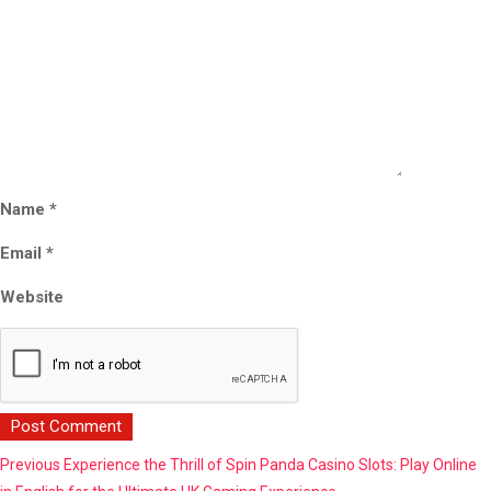
Name
*
Email
*
Website
Post
Previous
Previous
Experience the Thrill of Spin Panda Casino Slots: Play Online
post: