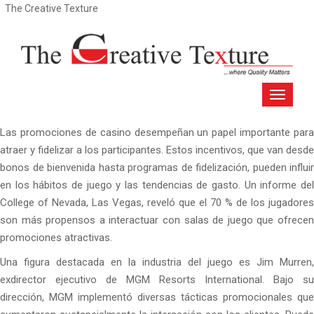
he Creative Texture
Las promociones de casino desempeñan un papel importante para
atraer y fidelizar a los participantes. Estos incentivos, que van desde
bonos de bienvenida hasta programas de fidelización, pueden influir
en los hábitos de juego y las tendencias de gasto. Un informe del
College of Nevada, Las Vegas, reveló que el 70 % de los jugadores
son más propensos a interactuar con salas de juego que ofrecen
promociones atractivas.
Una figura destacada en la industria del juego es Jim Murren,
exdirector ejecutivo de MGM Resorts International. Bajo su
dirección, MGM implementó diversas tácticas promocionales que