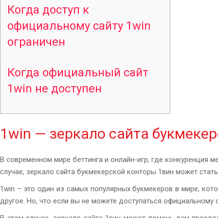
Когда доступ к
официальному сайту 1win
ограничен
Когда официальный сайт
1win не доступен
1win — зеркало сайта букмеке
В современном мире беттинга и онлайн-игр, где конкуренция 
случае, зеркало сайта букмекерской конторы 1вин может стать
1win – это один из самых популярных букмекеров в мире, кото
другое. Но, что если вы не можете доступаться официальному с