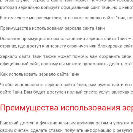
В этом случае, зеркало сайта 1вин может помочь вам преодо
которая зеркально копирует официальный сайт 1вин, но с нек
В этом тексте мы рассмотрим, что такое зеркало сайта 1вин, п
Преимущества использования зеркала сайта 1вин
Основное преимущество использования зеркала сайта 1вин – э
странах, где доступ к интернету ограничен или блокировки сай
Зеркало сайта 1вин также может помочь вам сохранить свои 
официальный сайт, поэтому вы можете продолжать делать ставк
Как использовать зеркало сайта 1вин
Чтобы использовать зеркало сайта 1вин, вам нужно найти его 
сайте 1вин. Вам будет доступен полный спектр услуг, включая с
Преимущества использования зе
Быстрый доступ к функциональным возможностям и услугам ко
своим счетам, сделать ставки, получать информацию о результа