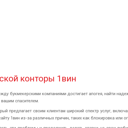
рской конторы 1вин
между букмекерскими компаниями достигает апогея, найти над
 вашим спасителем.
рый предлагает своим клиентам широкий спектр услуг, включая
айту 1вин из-за различных причин, таких как блокировка или о