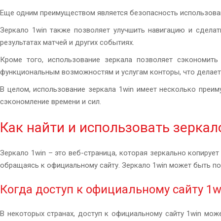
Еще одним преимуществом является безопасность использован
Зеркало 1win также позволяет улучшить навигацию и сделат
результатах матчей и других событиях.
Кроме того, использование зеркала позволяет сэкономить
функциональным возможностям и услугам конторы, что делает
В целом, использование зеркала 1win имеет несколько преим
сэкономление времени и сил.
Как найти и использовать зеркал
Зеркало 1win – это веб-страница, которая зеркально копирует
обращаясь к официальному сайту. Зеркало 1win может быть по
Когда доступ к официальному сайту 1w
В некоторых странах, доступ к официальному сайту 1win може