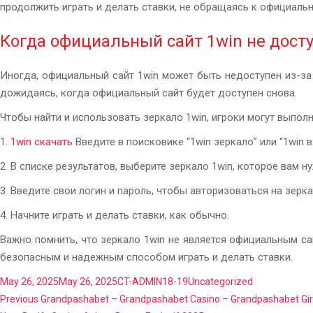
продолжить играть и делать ставки, не обращаясь к официальн
Когда официальный сайт 1win не дост
Иногда, официальный сайт 1win может быть недоступен из-за 
дожидаясь, когда официальный сайт будет доступен снова.
Чтобы найти и использовать зеркало 1win, игроки могут выпол
1.
1win скачать
Введите в поисковике “1win зеркало” или “1win в
2. В списке результатов, выберите зеркало 1win, которое вам н
3. Введите свои логин и пароль, чтобы авторизоваться на зерка
4. Начните играть и делать ставки, как обычно.
Важно помнить, что зеркало 1win не является официальным са
безопасным и надежным способом играть и делать ставки.
Posted
Author
Categories
May 26, 2025
May 26, 2025
CT-ADMIN18-19
Uncategorized
Post
on
Previous
Previous
Grandpashabet – Grandpashabet Casino – Grandpashabet Gir