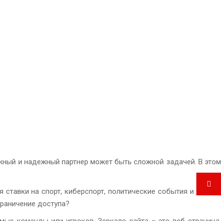
ежный и надежный партнер может быть сложной задачей. В этом
 ставки на спорт, киберспорт, политические события и многое
граничение доступа?